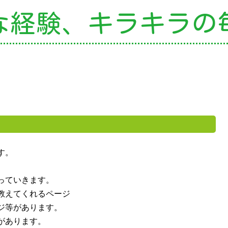
な経験、
キラキラの
の特色
・園の特色
・園の一日
・年間行事
・自慢の給食
・アクセス
園案内
育て支援
す。
就園児教室
っていきます。
教えてくれるページ
外授業
ジ等があります。
があります。