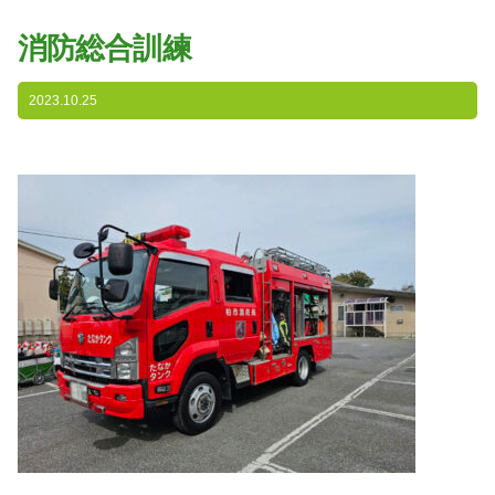
園の特色
消防総合訓練
・園の特色
・園の一日
2023.10.25
・年間行事
・自慢の給食
・アクセス
入園案内
子育て支援
未就園児教室
課外授業