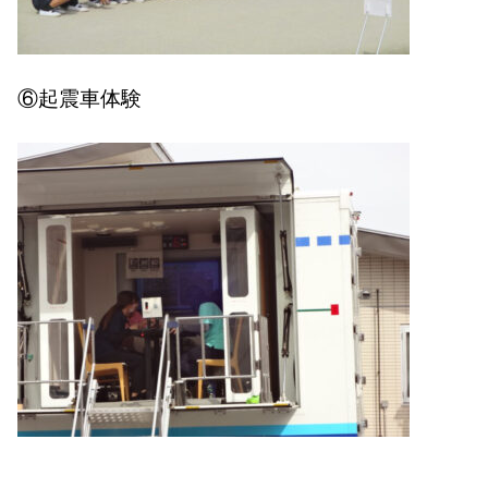
⑥起震車体験