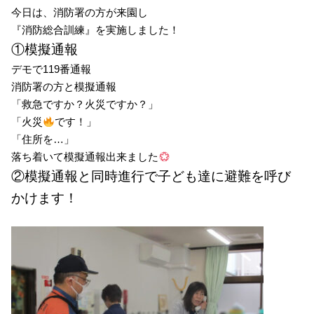
今日は、消防署の方が来園し
『消防総合訓練』を実施しました！
①模擬通報
デモで119番通報
消防署の方と模擬通報
「救急ですか？火災ですか？」
「火災
です！」
「住所を…」
落ち着いて模擬通報出来ました
②模擬通報と同時進行で子ども達に避難を呼び
かけます！