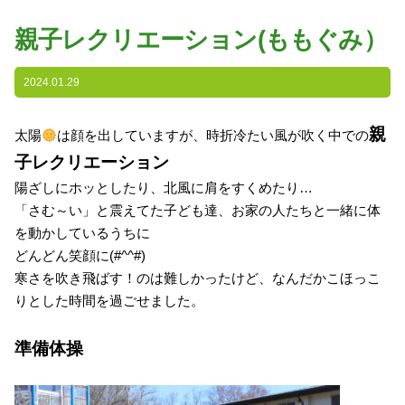
園の特色
親子レクリエーション(ももぐみ）
・園の特色
・園の一日
2024.01.29
・年間行事
親
・自慢の給食
太陽
は顔を出していますが、時折冷たい風が吹く中での
・アクセス
子レクリエーション
陽ざしにホッとしたり、北風に肩をすくめたり…
入園案内
「さむ～い」と震えてた子ども達、お家の人たちと一緒に体
を動かしているうちに
子育て支援
どんどん笑顔に(#^^#)
寒さを吹き飛ばす！のは難しかったけど、なんだかこほっこ
未就園児教室
りとした時間を過ごせました。
課外授業
準備体操