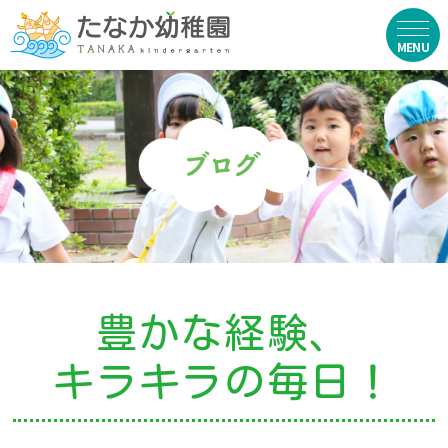
在園生向け
・資料ダウンロード
・園からのお便り
・動画
・写真館（販売）
豊かな経験、
お知らせ
キラキラの毎日！
・ニュース
・ブログ