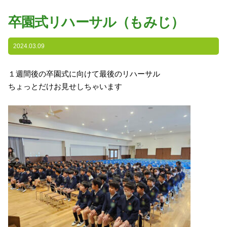
園の特色
卒園式リハーサル（もみじ）
・園の特色
・園の一日
2024.03.09
・年間行事
１週間後の卒園式に向けて最後のリハーサル
・自慢の給食
ちょっとだけお見せしちゃいます
・アクセス
入園案内
子育て支援
未就園児教室
課外授業