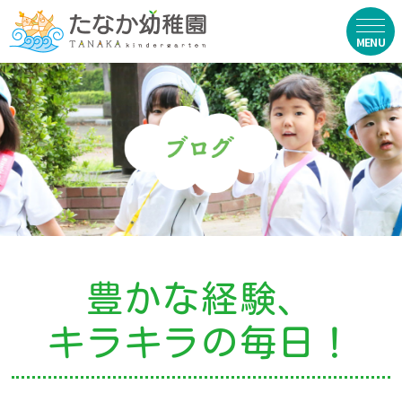
在園生向け
・資料ダウンロード
・園からのお便り
・動画
・写真館（販売）
豊かな経験、
お知らせ
キラキラの毎日！
・ニュース
・ブログ