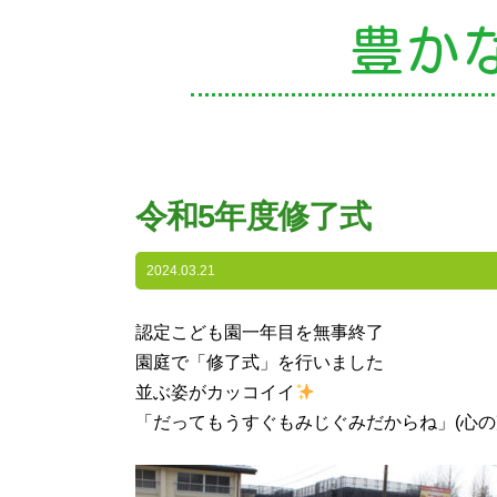
豊か
園
令和5年度修了式
入
2024.03.21
子
認定こども園一年目を無事終了
園庭で「修了式」を行いました
未
並ぶ姿がカッコイイ
「だってもうすぐもみじぐみだからね」(心の
課