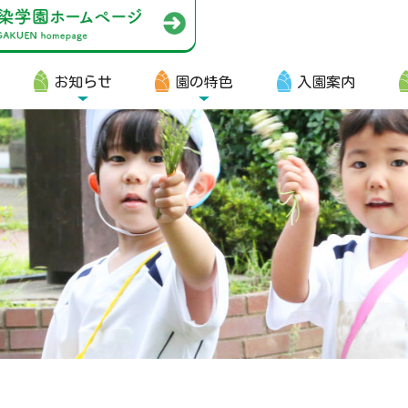
お知らせ
園の特色
入園案内
園生向け
・資料ダウンロード
・園からのお便り
・動画
・写真館（販売）
知らせ
・ニュース
・ブログ