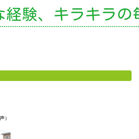
な経験、
キラキラの
の特色
・園の特色
・園の一日
・年間行事
・自慢の給食
・アクセス
園案内
育て支援
就園児教室
声）
外授業