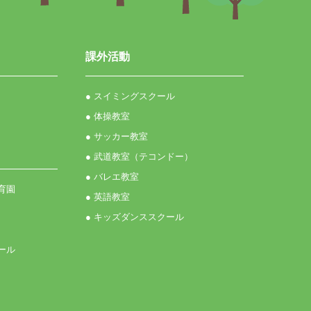
課外活動
● スイミングスクール
● 体操教室
● サッカー教室
● 武道教室（テコンドー）
● バレエ教室
育園
● 英語教室
● キッズダンススクール
ール