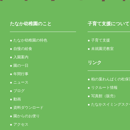
たなか幼稚園のこと
子育て支援について
● たなか幼稚園の特色
● 子育て支援
● 自慢の給食
● 未就園児教室
● 入園案内
リンク
● 園の一日
● 年間行事
● 柏の葉わんぱくの杜保
● ニュース
● リクルート情報
● ブログ
● 写真館（販売）
● 動画
● たなかスイミングスク
● 資料ダウンロード
● 園からのお便り
● アクセス