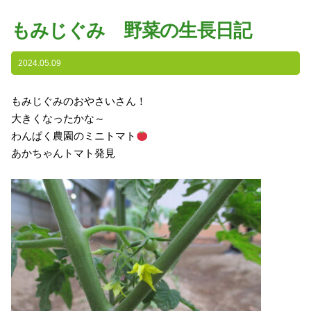
園の特色
もみじぐみ 野菜の生長日記
・園の特色
・園の一日
2024.05.09
・年間行事
もみじぐみのおやさいさん！
・自慢の給食
大きくなったかな～
・アクセス
わんぱく農園のミニトマト
あかちゃんトマト発見
入園案内
子育て支援
未就園児教室
課外授業