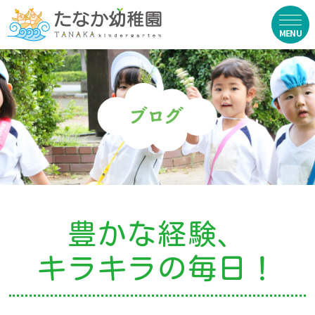
在園生向け
・資料ダウンロード
・園からのお便り
・動画
・写真館（販売）
豊かな経験、
お知らせ
キラキラの毎日！
・ニュース
・ブログ