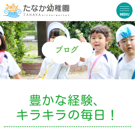
在園生向け
・資料ダウンロード
・園からのお便り
・動画
・写真館（販売）
豊かな経験、
お知らせ
キラキラの毎日！
・ニュース
・ブログ