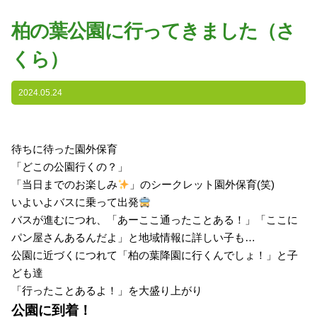
園の特色
柏の葉公園に行ってきました（さ
・園の特色
くら）
・園の一日
・年間行事
2024.05.24
・自慢の給食
・アクセス
待ちに待った園外保育
入園案内
「どこの公園行くの？」
「当日までのお楽しみ
」のシークレット園外保育(笑)
子育て支援
いよいよバスに乗って出発
バスが進むにつれ、「あーここ通ったことある！」「ここに
未就園児教室
パン屋さんあるんだよ」と地域情報に詳しい子も…
公園に近づくにつれて「柏の葉降園に行くんでしょ！」と子
課外授業
ども達
「行ったことあるよ！」を大盛り上がり
公園に到着！