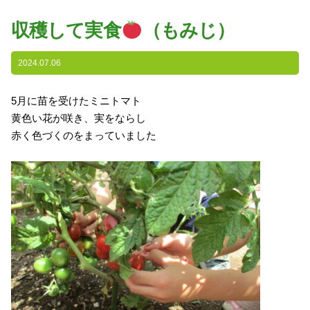
園の特色
収穫して実食
（もみじ）
・園の特色
・園の一日
2024.07.06
・年間行事
5月に苗を受けたミニトマト
・自慢の給食
黄色い花が咲き、実をならし
・アクセス
赤く色づくのをまっていました
入園案内
子育て支援
未就園児教室
課外授業