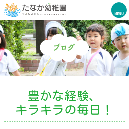
在園生向け
・資料ダウンロード
・園からのお便り
・動画
・写真館（販売）
豊かな経験、
お知らせ
キラキラの毎日！
・ニュース
・ブログ