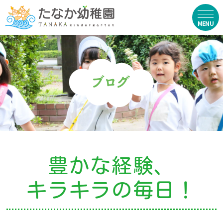
在園生向け
・資料ダウンロード
・園からのお便り
・動画
・写真館（販売）
豊かな経験、
お知らせ
キラキラの毎日！
・ニュース
・ブログ