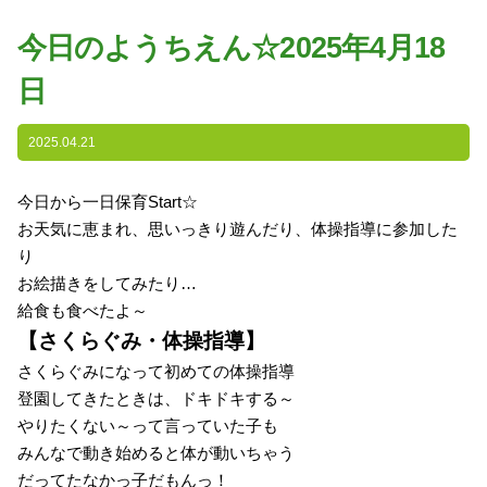
園の特色
今日のようちえん☆2025年4月18
・園の特色
日
・園の一日
・年間行事
2025.04.21
・自慢の給食
・アクセス
今日から一日保育Start☆
お天気に恵まれ、思いっきり遊んだり、体操指導に参加した
入園案内
り
お絵描きをしてみたり…
子育て支援
給食も食べたよ～
【さくらぐみ・体操指導】
未就園児教室
さくらぐみになって初めての体操指導
登園してきたときは、ドキドキする～
課外授業
やりたくない～って言っていた子も
みんなで動き始めると体が動いちゃう
だってたなかっ子だもんっ！