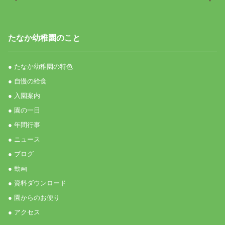
たなか幼稚園のこと
● たなか幼稚園の特色
● 自慢の給食
● 入園案内
● 園の一日
● 年間行事
● ニュース
● ブログ
● 動画
● 資料ダウンロード
● 園からのお便り
● アクセス