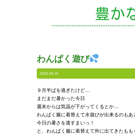
豊か
園
わんぱく遊び
入
2025.09.16
子
９月半ばを過ぎたけど…
まだまだ暑かった今日
未
週末からは気温が下がってくるとか…
わんぱく服に着替えて水遊びが出来るのもあ
課
今日の暑さを逃すまいっ！
と、わんぱく服に着替えて外に出てきたもも