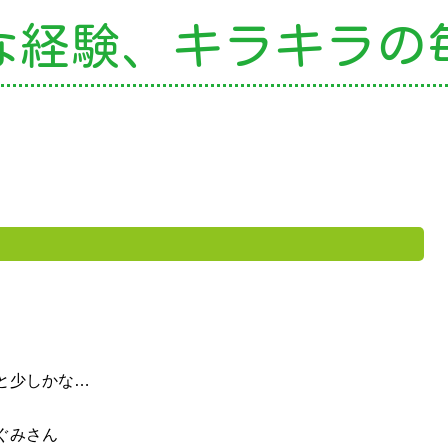
な経験、
キラキラの
の特色
・園の特色
・園の一日
・年間行事
・自慢の給食
・アクセス
園案内
育て支援
就園児教室
と少しかな…
外授業
ぐみさん