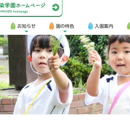
お知らせ
園の特色
入園案内
園生向け
・資料ダウンロード
・園からのお便り
・動画
・写真館（販売）
知らせ
・ニュース
・ブログ