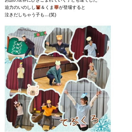
迫力のいのしし
＆くま
が登場すると
泣きだしちゃう子も…(笑)