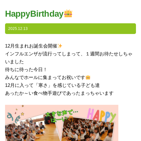
園の特色
HappyBirthday
・園の特色
・園の一日
2025.12.13
・年間行事
12月生まれお誕生会開催
・自慢の給食
インフルエンザが流行ってしまって、１週間お待たせしちゃ
・アクセス
いました
待ちに待った今日！
入園案内
みんなでホールに集まってお祝いです
12月に入って「寒さ」を感じている子ども達
子育て支援
あったか～い食べ物手遊びであったまっちゃいます
未就園児教室
課外授業