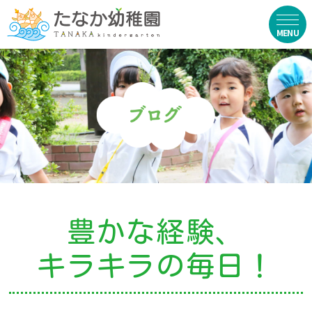
在園生向け
・資料ダウンロード
・園からのお便り
・動画
・写真館（販売）
豊かな経験、
お知らせ
キラキラの毎日！
・ニュース
・ブログ