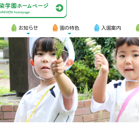
お知らせ
園の特色
入園案内
園生向け
・資料ダウンロード
・園からのお便り
・動画
・写真館（販売）
知らせ
・ニュース
・ブログ