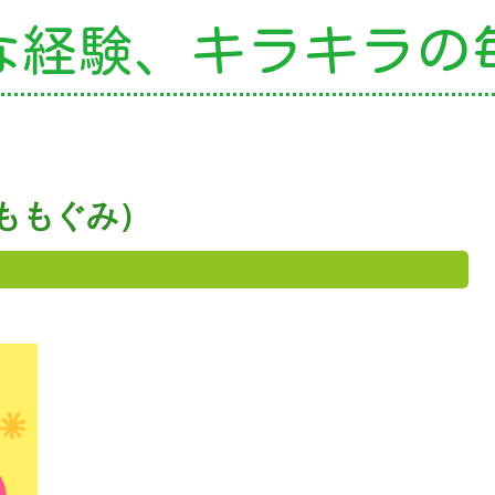
な経験、
キラキラの
の特色
・園の特色
・園の一日
・年間行事
・自慢の給食
ももぐみ）
・アクセス
園案内
育て支援
就園児教室
外授業