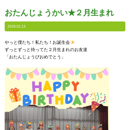
園の特色
おたんじょうかい★２月生まれ
・園の特色
・園の一日
2026.02.13
・年間行事
やっと僕たち！私たち！お誕生会
・自慢の給食
ずっとずっと待ってた２月生まれのお友達
・アクセス
「おたんじょうびおめでとう」
入園案内
子育て支援
未就園児教室
課外授業