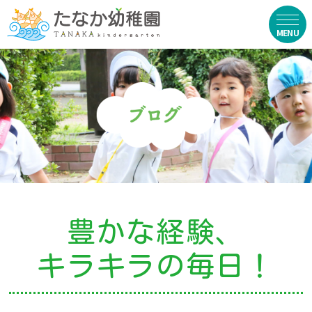
在園生向け
・資料ダウンロード
・園からのお便り
・動画
・写真館（販売）
豊かな経験、
お知らせ
キラキラの毎日！
・ニュース
・ブログ