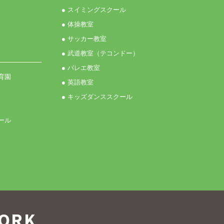
● スイミングスクール
● 体操教室
● サッカー教室
● 武道教室（テコンドー）
● バレエ教室
育園
● 英語教室
● キッズダンススクール
ール
ORK