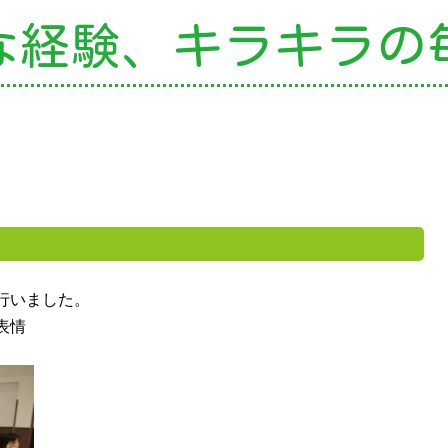
な経験、
キラキラの
の特色
・園の特色
・園の一日
・年間行事
・自慢の給食
・アクセス
園案内
育て支援
行いました。
表情
就園児教室
外授業