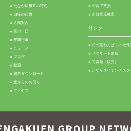
● たなか幼稚園の特色
● 子育て支援
● 自慢の給食
● 未就園児教室
● 入園案内
リンク
● 園の一日
● 年間行事
● 柏の葉わんぱくの杜保
● ニュース
● リクルート情報
● ブログ
● 写真館（販売）
● 動画
● たなかスイミングスク
● 資料ダウンロード
● 園からのお便り
● アクセス
ENGAKUEN GROUP
NETW