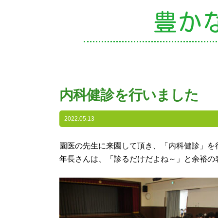
豊か
園
内科健診を行いました
入
2022.05.13
子
園医の先生に来園して頂き、「内科健診」を
年長さんは、「診るだけだよね～」と余裕の
未
課