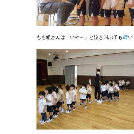
もも組さんは「いや～」と泣き叫ぶ子も
い