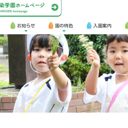
お知らせ
園の特色
入園案内
園生向け
・資料ダウンロード
・園からのお便り
・動画
・写真館（販売）
知らせ
・ニュース
・ブログ