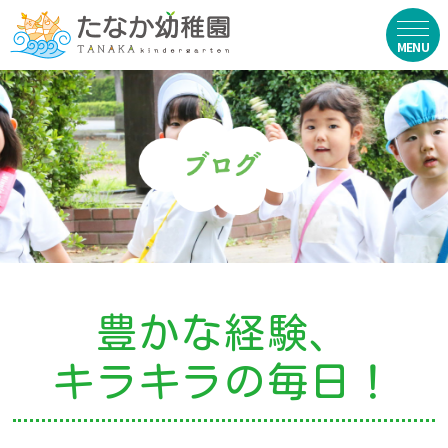
在園生向け
・資料ダウンロード
・園からのお便り
・動画
・写真館（販売）
豊かな経験、
お知らせ
キラキラの毎日！
・ニュース
・ブログ