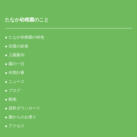
たなか幼稚園のこと
● たなか幼稚園の特色
● 自慢の給食
● 入園案内
● 園の一日
● 年間行事
● ニュース
● ブログ
● 動画
● 資料ダウンロード
● 園からのお便り
● アクセス