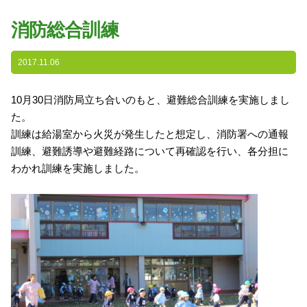
園の特色
消防総合訓練
・園の特色
・園の一日
2017.11.06
・年間行事
10月30日消防局立ち合いのもと、避難総合訓練を実施しまし
・自慢の給食
た。
・アクセス
訓練は給湯室から火災が発生したと想定し、消防署への通報
訓練、避難誘導や避難経路について再確認を行い、各分担に
入園案内
わかれ訓練を実施しました。
子育て支援
未就園児教室
課外授業