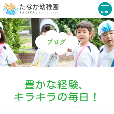
在園生向け
・資料ダウンロード
・園からのお便り
・動画
・写真館（販売）
豊かな経験、
お知らせ
キラキラの毎日！
・ニュース
・ブログ