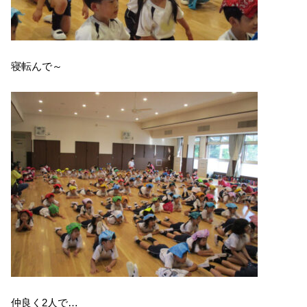
寝転んで～
仲良く2人で…