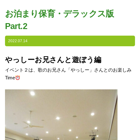
園の特色
お泊まり保育・デラックス版
・園の特色
Part.2
・園の一日
・年間行事
2022.07.14
・自慢の給食
・アクセス
やっしーお兄さんと遊ぼう編
イベント２は、歌のお兄さん「やっしー」さんとのお楽しみ
入園案内
Time
子育て支援
未就園児教室
課外授業