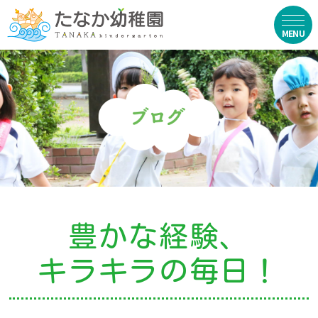
在園生向け
・資料ダウンロード
・園からのお便り
・動画
・写真館（販売）
豊かな経験、
お知らせ
キラキラの毎日！
・ニュース
・ブログ