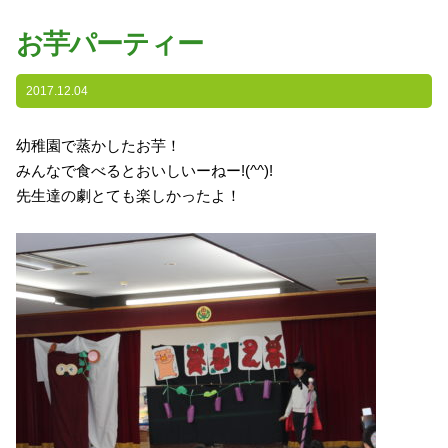
園の特色
お芋パーティー
・園の特色
・園の一日
2017.12.04
・年間行事
幼稚園で蒸かしたお芋！
・自慢の給食
みんなで食べるとおいしいーねー!(^^)!
・アクセス
先生達の劇とても楽しかったよ！
入園案内
子育て支援
未就園児教室
課外授業