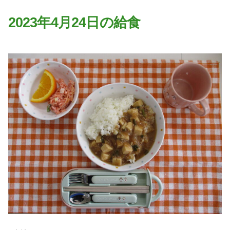
園の特色
2023年4月24日の給食
・園の特色
・園の一日
・年間行事
・自慢の給食
・アクセス
入園案内
子育て支援
未就園児教室
課外授業