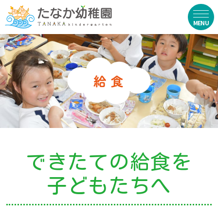
在園生向け
・資料ダウンロード
・園からのお便り
・動画
・写真館（販売）
できたての給食を
お知らせ
子どもたちへ
・ニュース
・ブログ