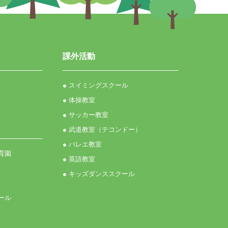
課外活動
● スイミングスクール
● 体操教室
● サッカー教室
● 武道教室（テコンドー）
● バレエ教室
育園
● 英語教室
● キッズダンススクール
ール