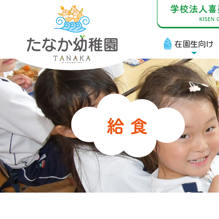
在園生向け
在
お