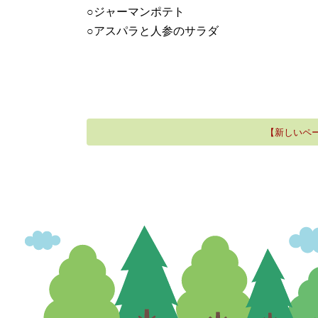
○ジャーマンポテト
○アスパラと人参のサラダ
【新しいペ