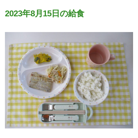
園の特色
2023年8月15日の給食
・園の特色
・園の一日
・年間行事
・自慢の給食
・アクセス
入園案内
子育て支援
未就園児教室
課外授業