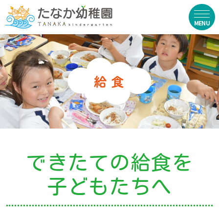
在園生向け
・資料ダウンロード
・園からのお便り
・動画
・写真館（販売）
できたての給食を
お知らせ
子どもたちへ
・ニュース
・ブログ