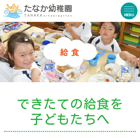
在園生向け
・資料ダウンロード
・園からのお便り
・動画
・写真館（販売）
できたての給食を
お知らせ
子どもたちへ
・ニュース
・ブログ