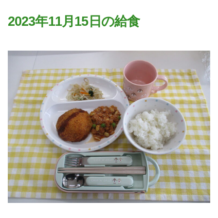
園の特色
2023年11月15日の給食
・園の特色
・園の一日
・年間行事
・自慢の給食
・アクセス
入園案内
子育て支援
未就園児教室
課外授業