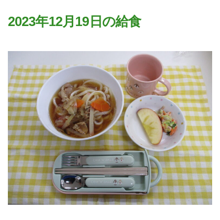
園の特色
2023年12月19日の給食
・園の特色
・園の一日
・年間行事
・自慢の給食
・アクセス
入園案内
子育て支援
未就園児教室
課外授業