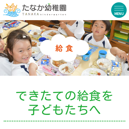
在園生向け
・資料ダウンロード
・園からのお便り
・動画
・写真館（販売）
できたての給食を
お知らせ
子どもたちへ
・ニュース
・ブログ