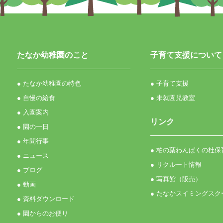
たなか幼稚園のこと
子育て支援について
● たなか幼稚園の特色
● 子育て支援
● 自慢の給食
● 未就園児教室
● 入園案内
リンク
● 園の一日
● 年間行事
● 柏の葉わんぱくの杜保
● ニュース
● リクルート情報
● ブログ
● 写真館（販売）
● 動画
● たなかスイミングスク
● 資料ダウンロード
● 園からのお便り