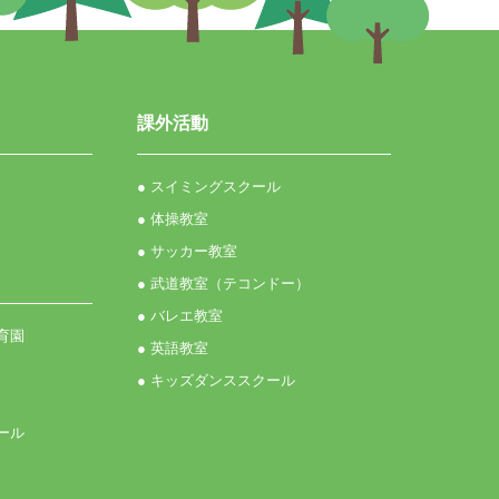
課外活動
● スイミングスクール
● 体操教室
● サッカー教室
● 武道教室（テコンドー）
● バレエ教室
育園
● 英語教室
● キッズダンススクール
ール