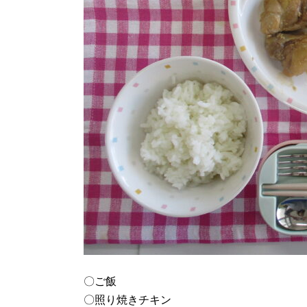
〇ご飯
〇照り焼きチキン