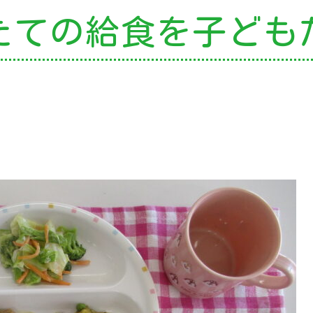
たての給食を
子ども
の特色
・園の特色
・園の一日
・年間行事
・自慢の給食
・アクセス
園案内
育て支援
就園児教室
外授業