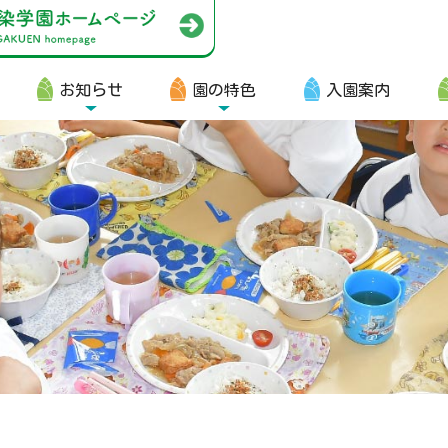
お知らせ
園の特色
入園案内
園生向け
・資料ダウンロード
・園からのお便り
・動画
・写真館（販売）
知らせ
・ニュース
・ブログ