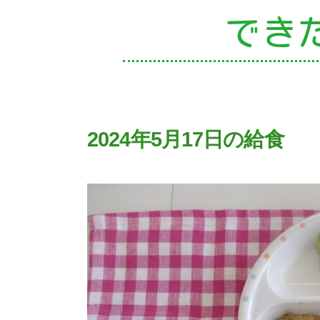
でき
園
2024年5月17日の給食
入
子
未
課