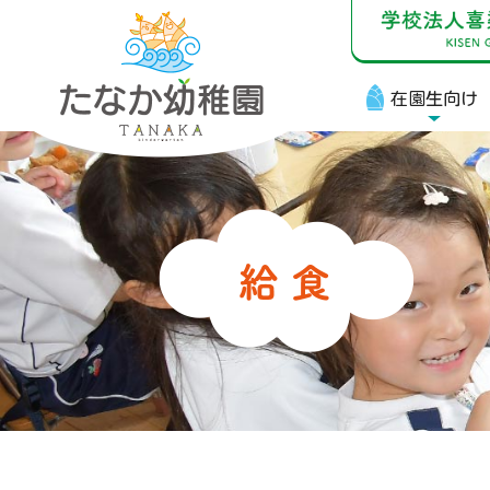
在園生向け
在
お