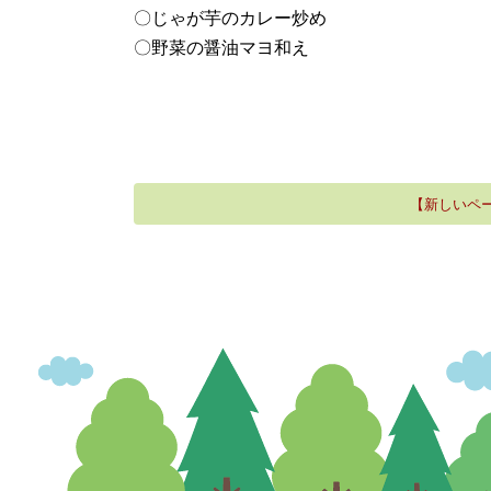
〇じゃが芋のカレー炒め
〇野菜の醤油マヨ和え
【新しいペ