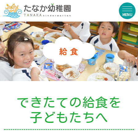
在園生向け
・資料ダウンロード
・園からのお便り
・動画
・写真館（販売）
できたての給食を
お知らせ
子どもたちへ
・ニュース
・ブログ