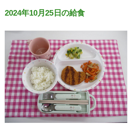
園の特色
2024年10月25日の給食
・園の特色
・園の一日
・年間行事
・自慢の給食
・アクセス
入園案内
子育て支援
未就園児教室
課外授業