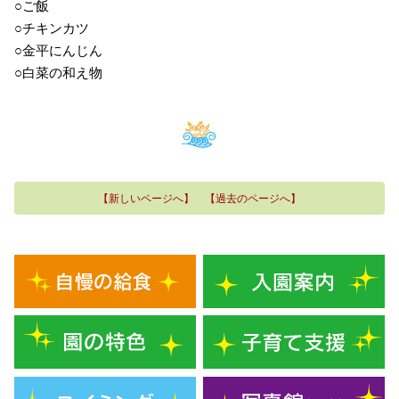
○ご飯
○チキンカツ
○金平にんじん
○白菜の和え物
【新しいページへ】
【過去のページへ】