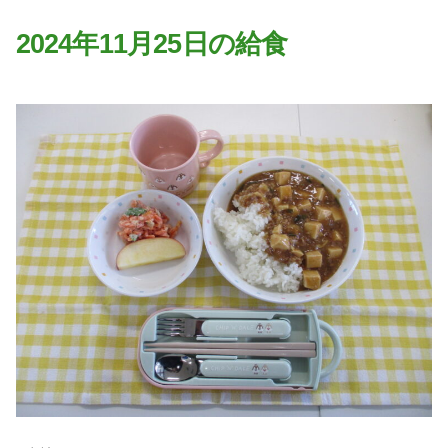
園の特色
2024年11月25日の給食
・園の特色
・園の一日
・年間行事
・自慢の給食
・アクセス
入園案内
子育て支援
未就園児教室
課外授業