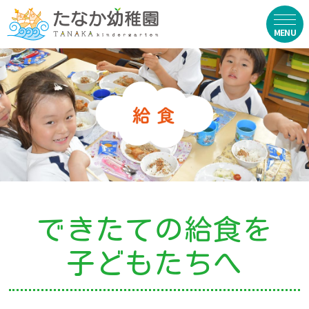
在園生向け
・資料ダウンロード
・園からのお便り
・動画
・写真館（販売）
できたての給食を
お知らせ
子どもたちへ
・ニュース
・ブログ