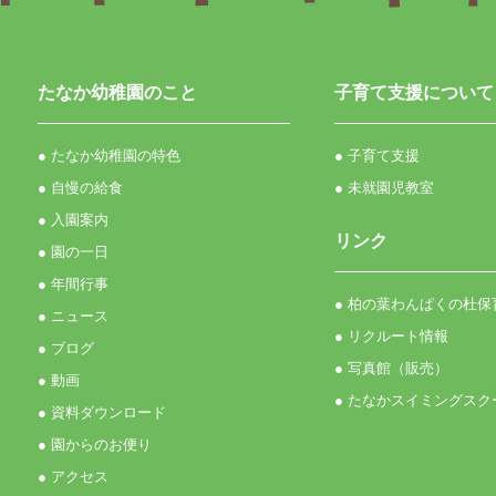
たなか幼稚園のこと
子育て支援について
● たなか幼稚園の特色
● 子育て支援
● 自慢の給食
● 未就園児教室
● 入園案内
リンク
● 園の一日
● 年間行事
● 柏の葉わんぱくの杜保
● ニュース
● リクルート情報
● ブログ
● 写真館（販売）
● 動画
● たなかスイミングスク
● 資料ダウンロード
● 園からのお便り
● アクセス