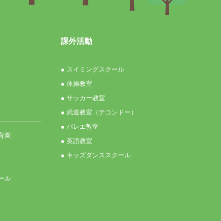
課外活動
● スイミングスクール
● 体操教室
● サッカー教室
● 武道教室（テコンドー）
● バレエ教室
育園
● 英語教室
● キッズダンススクール
ール