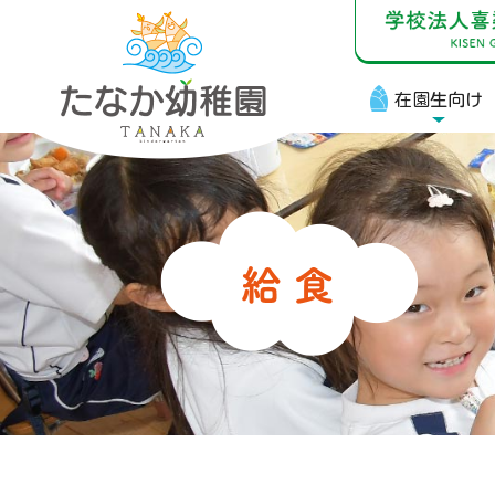
在園生向け
在
お