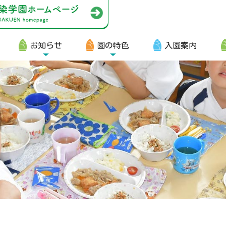
お知らせ
園の特色
入園案内
園生向け
・資料ダウンロード
・園からのお便り
・動画
・写真館（販売）
知らせ
・ニュース
・ブログ