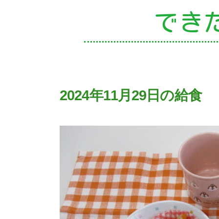
でき
園
2024年11月29日の給食
入
子
未
課