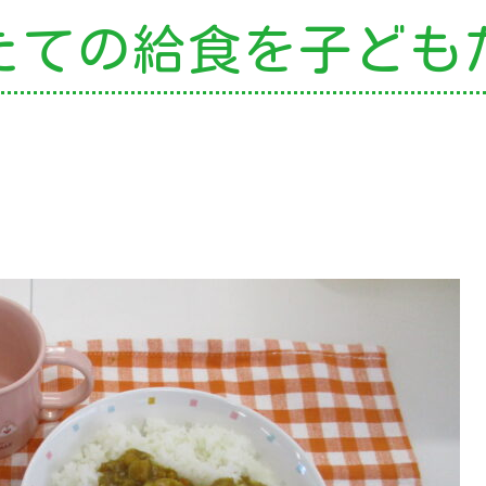
たての給食を
子ども
の特色
・園の特色
・園の一日
・年間行事
・自慢の給食
・アクセス
園案内
育て支援
就園児教室
外授業