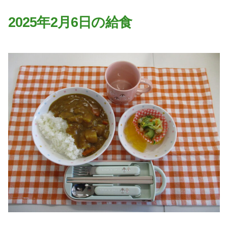
園の特色
2025年2月6日の給食
・園の特色
・園の一日
・年間行事
・自慢の給食
・アクセス
入園案内
子育て支援
未就園児教室
課外授業