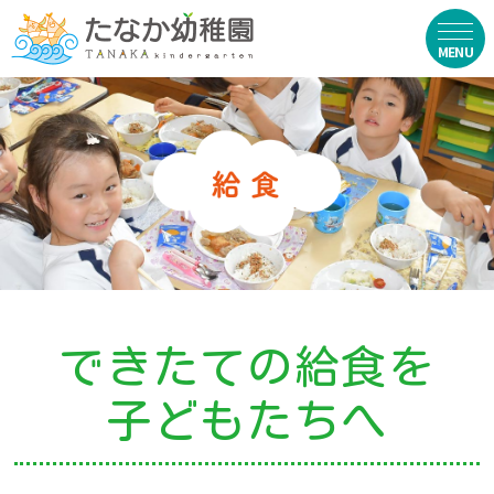
在園生向け
・資料ダウンロード
・園からのお便り
・動画
・写真館（販売）
できたての給食を
お知らせ
子どもたちへ
・ニュース
・ブログ