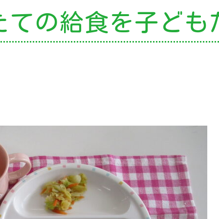
たての給食を
子ども
の特色
・園の特色
・園の一日
・年間行事
・自慢の給食
・アクセス
園案内
育て支援
就園児教室
外授業