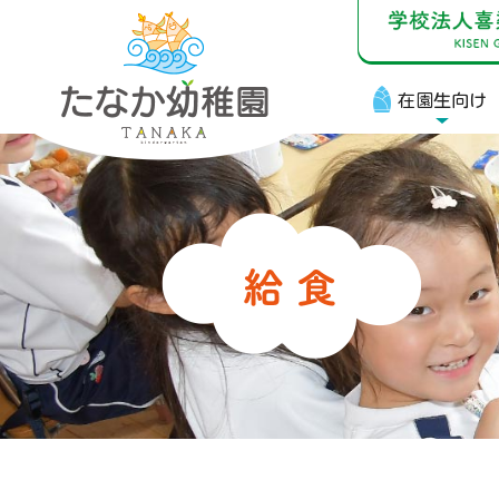
在園生向け
在
お