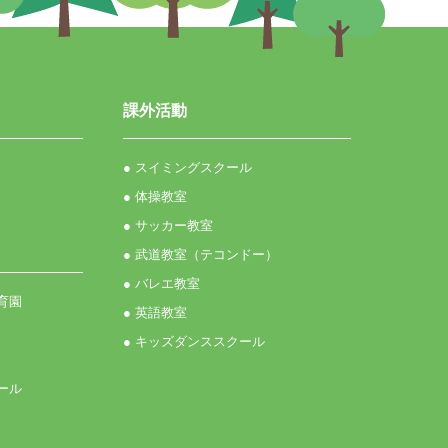
課外活動
● スイミングスクール
● 体操教室
● サッカー教室
● 武道教室（テコンドー）
● バレエ教室
育園
● 英語教室
● キッズダンススクール
ール