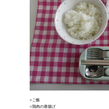
○ご飯
○鶏肉の唐揚げ