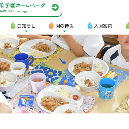
お知らせ
園の特色
入園案内
園生向け
・資料ダウンロード
・園からのお便り
・動画
・写真館（販売）
知らせ
・ニュース
・ブログ