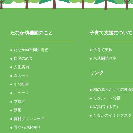
たなか幼稚園のこと
子育て支援について
● たなか幼稚園の特色
● 子育て支援
● 自慢の給食
● 未就園児教室
● 入園案内
リンク
● 園の一日
● 年間行事
● 柏の葉わんぱくの杜保
● ニュース
● リクルート情報
● ブログ
● 写真館（販売）
● 動画
● たなかスイミングスク
● 資料ダウンロード
● 園からのお便り