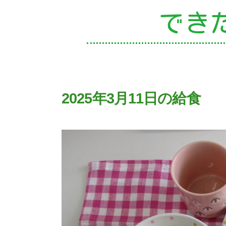
でき
園
2025年3月11日の給食
入
子
未
課