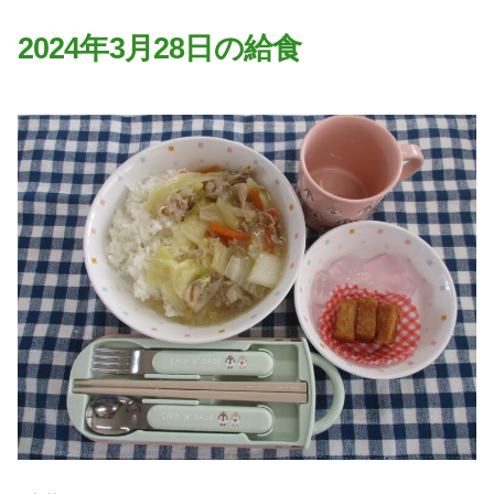
園の特色
2024年3月28日の給食
・園の特色
・園の一日
・年間行事
・自慢の給食
・アクセス
入園案内
子育て支援
未就園児教室
課外授業