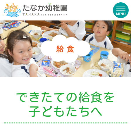
在園生向け
・資料ダウンロード
・園からのお便り
・動画
・写真館（販売）
できたての給食を
お知らせ
子どもたちへ
・ニュース
・ブログ