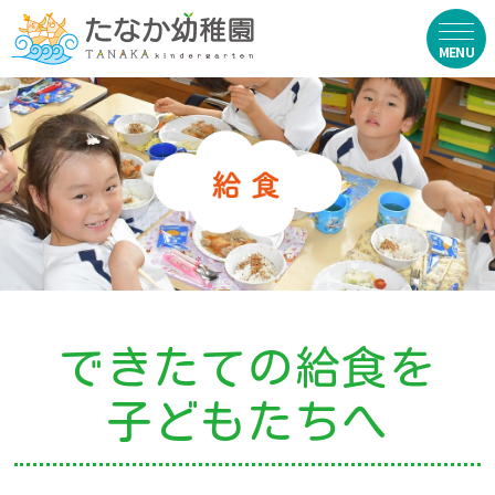
在園生向け
・資料ダウンロード
・園からのお便り
・動画
・写真館（販売）
できたての給食を
お知らせ
子どもたちへ
・ニュース
・ブログ