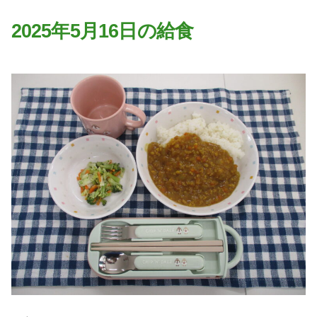
園の特色
2025年5月16日の給食
・園の特色
・園の一日
・年間行事
・自慢の給食
・アクセス
入園案内
子育て支援
未就園児教室
課外授業