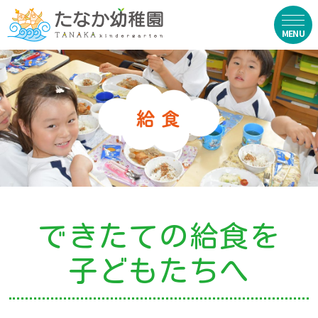
在園生向け
・資料ダウンロード
・園からのお便り
・動画
・写真館（販売）
できたての給食を
お知らせ
子どもたちへ
・ニュース
・ブログ