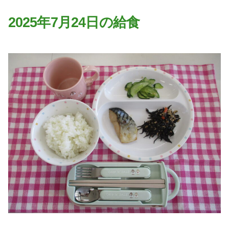
園の特色
2025年7月24日の給食
・園の特色
・園の一日
・年間行事
・自慢の給食
・アクセス
入園案内
子育て支援
未就園児教室
課外授業