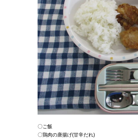
〇ご飯
〇鶏肉の唐揚げ(甘辛だれ)