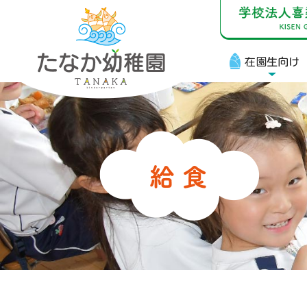
在園生向け
在
お