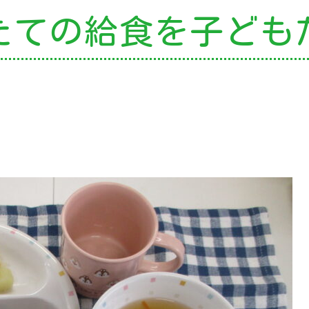
たての給食を
子ども
の特色
・園の特色
・園の一日
・年間行事
・自慢の給食
・アクセス
園案内
育て支援
就園児教室
外授業