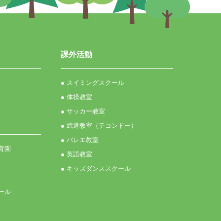
課外活動
● スイミングスクール
● 体操教室
● サッカー教室
● 武道教室（テコンドー）
● バレエ教室
育園
● 英語教室
● キッズダンススクール
ール