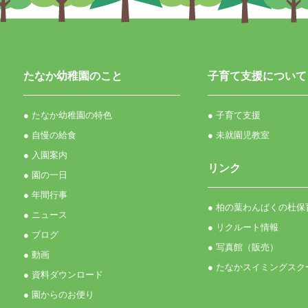
たなか幼稚園のこと
子育て支援について
● たなか幼稚園の特色
● 子育て支援
● 自慢の給食
● 未就園児教室
● 入園案内
リンク
● 園の一日
● 年間行事
● 柏の葉わんぱくの杜保
● ニュース
● リクルート情報
● ブログ
● 写真館（販売）
● 動画
● たなかスイミングスク
● 資料ダウンロード
● 園からのお便り