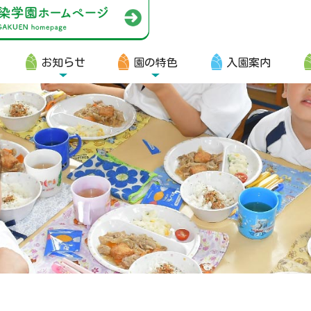
お知らせ
園の特色
入園案内
園生向け
・資料ダウンロード
・園からのお便り
・動画
・写真館（販売）
知らせ
・ニュース
・ブログ