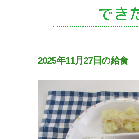
でき
園
2025年11月27日の給食
入
子
未
課