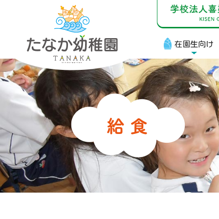
在園生向け
在
お