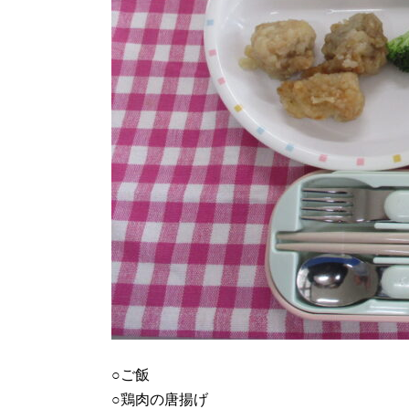
○ご飯
○鶏肉の唐揚げ