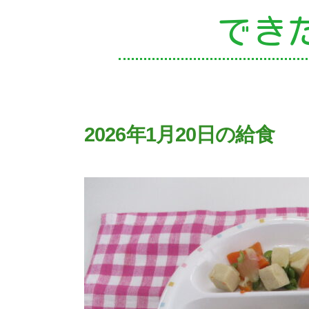
でき
園
2026年1月20日の給食
入
子
未
課