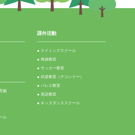
課外活動
● スイミングスクール
● 体操教室
● サッカー教室
● 武道教室（テコンドー）
● バレエ教室
育園
● 英語教室
● キッズダンススクール
ール