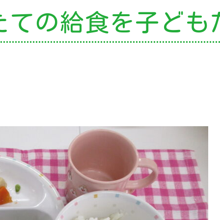
たての給食を
子ども
の特色
・園の特色
・園の一日
・年間行事
・自慢の給食
・アクセス
園案内
育て支援
就園児教室
外授業