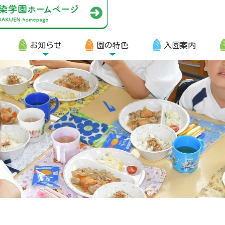
お知らせ
園の特色
入園案内
園生向け
・資料ダウンロード
・園からのお便り
・動画
・写真館（販売）
知らせ
・ニュース
・ブログ