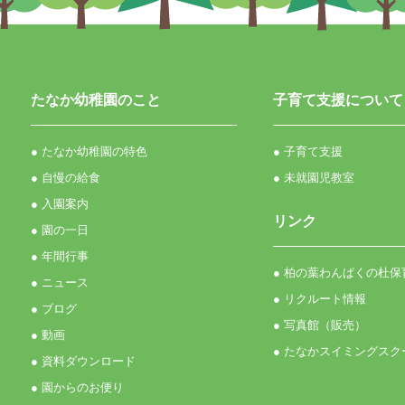
たなか幼稚園のこと
子育て支援について
● たなか幼稚園の特色
● 子育て支援
● 自慢の給食
● 未就園児教室
● 入園案内
リンク
● 園の一日
● 年間行事
● 柏の葉わんぱくの杜保
● ニュース
● リクルート情報
● ブログ
● 写真館（販売）
● 動画
● たなかスイミングスク
● 資料ダウンロード
● 園からのお便り