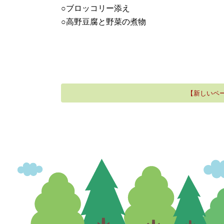
○ブロッコリー添え
○高野豆腐と野菜の煮物
【新しいペ