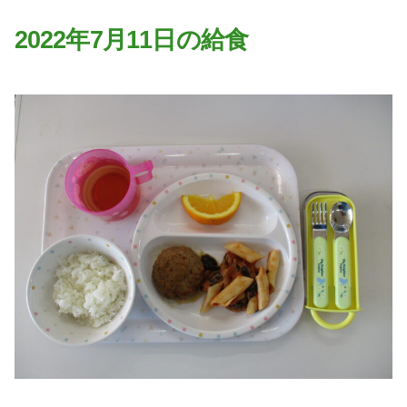
園の特色
2022年7月11日の給食
・園の特色
・園の一日
・年間行事
・自慢の給食
・アクセス
入園案内
子育て支援
未就園児教室
課外授業