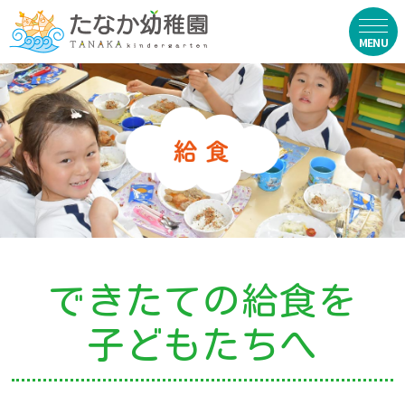
在園生向け
・資料ダウンロード
・園からのお便り
・動画
・写真館（販売）
できたての給食を
お知らせ
子どもたちへ
・ニュース
・ブログ