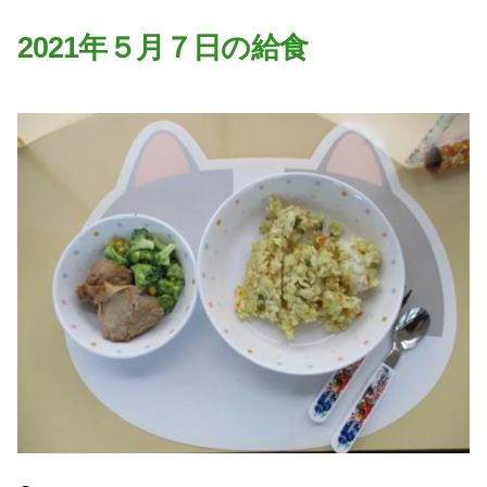
園の特色
2021年５月７日の給食
・園の特色
・園の一日
・年間行事
・自慢の給食
・アクセス
入園案内
子育て支援
未就園児教室
課外授業