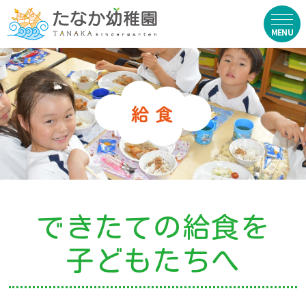
在園生向け
・資料ダウンロード
・園からのお便り
・動画
・写真館（販売）
できたての給食を
お知らせ
子どもたちへ
・ニュース
・ブログ