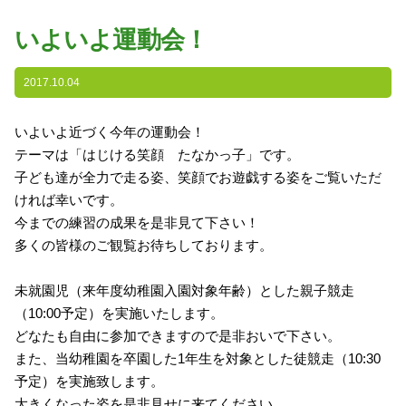
園の特色
いよいよ運動会！
・園の特色
・園の一日
2017.10.04
・年間行事
いよいよ近づく今年の運動会！
・自慢の給食
テーマは「はじける笑顔 たなかっ子」です。
・アクセス
子ども達が全力で走る姿、笑顔でお遊戯する姿をご覧いただ
ければ幸いです。
入園案内
今までの練習の成果を是非見て下さい！
多くの皆様のご観覧お待ちしております。
子育て支援
未就園児（来年度幼稚園入園対象年齢）とした親子競走
未就園児教室
（10:00予定）を実施いたします。
どなたも自由に参加できますので是非おいで下さい。
課外授業
また、当幼稚園を卒園した1年生を対象とした徒競走（10:30
予定）を実施致します。
大きくなった姿を是非見せに来てください。