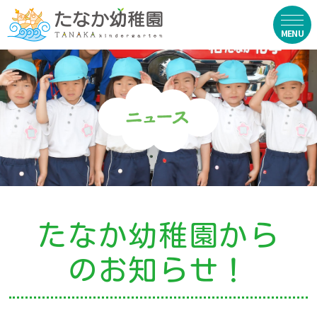
在園生向け
・資料ダウンロード
・園からのお便り
・動画
・写真館（販売）
たなか幼稚園から
お知らせ
のお知らせ！
・ニュース
・ブログ