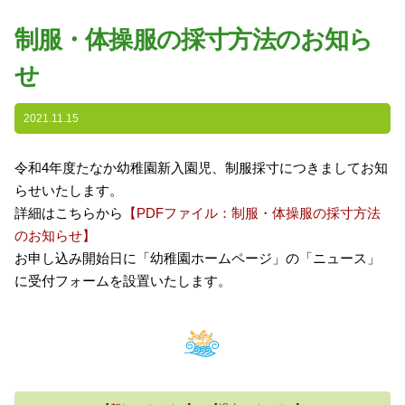
園の特色
制服・体操服の採寸方法のお知ら
・園の特色
せ
・園の一日
・年間行事
2021.11.15
・自慢の給食
・アクセス
令和4年度たなか幼稚園新入園児、制服採寸につきましてお知
らせいたします。
入園案内
詳細はこちらから
【PDFファイル：制服・体操服の採寸方法
のお知らせ】
子育て支援
お申し込み開始日に「幼稚園ホームページ」の「ニュース」
に受付フォームを設置いたします。
未就園児教室
課外授業