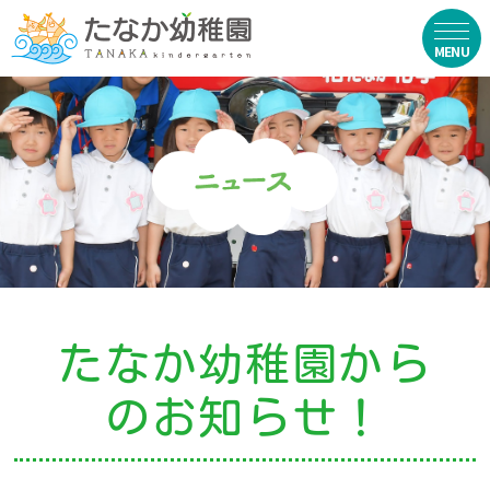
在園生向け
・資料ダウンロード
・園からのお便り
・動画
・写真館（販売）
たなか幼稚園から
お知らせ
のお知らせ！
・ニュース
・ブログ