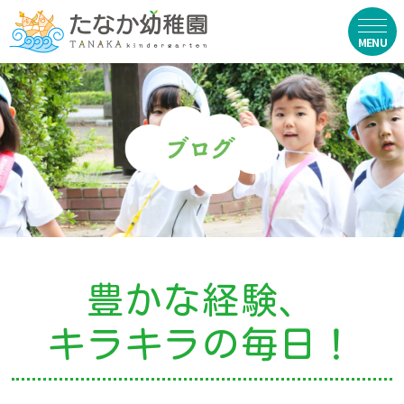
在園生向け
・資料ダウンロード
・園からのお便り
・動画
・写真館（販売）
豊かな経験、
お知らせ
キラキラの毎日！
・ニュース
・ブログ