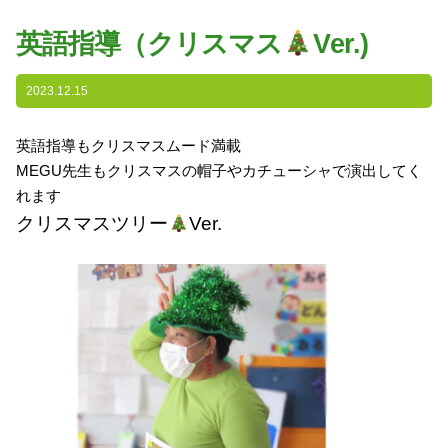
園の特色
英語指導（クリスマス
Ver.)
・園の特色
・園の一日
2023.12.15
・年間行事
英語指導もクリスマスムード満載
・自慢の給食
MEGU先生もクリスマスの帽子やカチューシャで演出してく
・アクセス
れます
クリスマスツリー
Ver.
入園案内
子育て支援
未就園児教室
課外授業