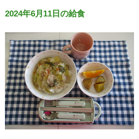
園の特色
2024年6月11日の給食
・園の特色
・園の一日
・年間行事
・自慢の給食
・アクセス
入園案内
子育て支援
未就園児教室
課外授業