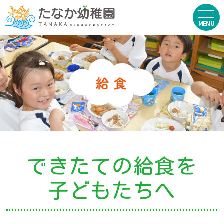
在園生向け
・資料ダウンロード
・園からのお便り
・動画
・写真館（販売）
できたての給食を
お知らせ
子どもたちへ
・ニュース
・ブログ