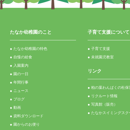
たなか幼稚園のこと
子育て支援について
● たなか幼稚園の特色
● 子育て支援
● 自慢の給食
● 未就園児教室
● 入園案内
リンク
● 園の一日
● 年間行事
● 柏の葉わんぱくの杜保
● ニュース
● リクルート情報
● ブログ
● 写真館（販売）
● 動画
● たなかスイミングスク
● 資料ダウンロード
● 園からのお便り