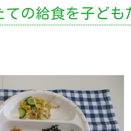
たての給食を
子ども
の特色
・園の特色
・園の一日
・年間行事
・自慢の給食
・アクセス
園案内
育て支援
就園児教室
外授業