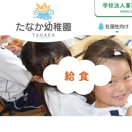
在園生向け
在
お