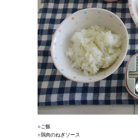
○ご飯
○鶏肉のねぎソース