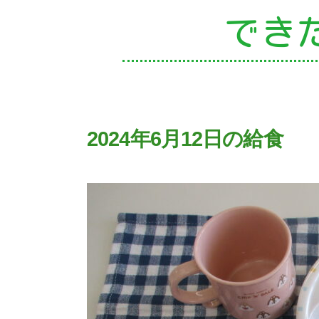
でき
園
2024年6月12日の給食
入
子
未
課