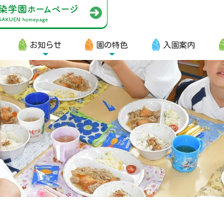
お知らせ
園の特色
入園案内
園生向け
・資料ダウンロード
・園からのお便り
・動画
・写真館（販売）
知らせ
・ニュース
・ブログ