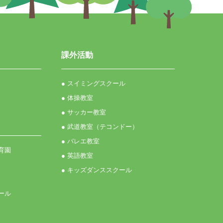
課外活動
● スイミングスクール
● 体操教室
● サッカー教室
● 武道教室（テコンドー）
● バレエ教室
育園
● 英語教室
● キッズダンススクール
ール