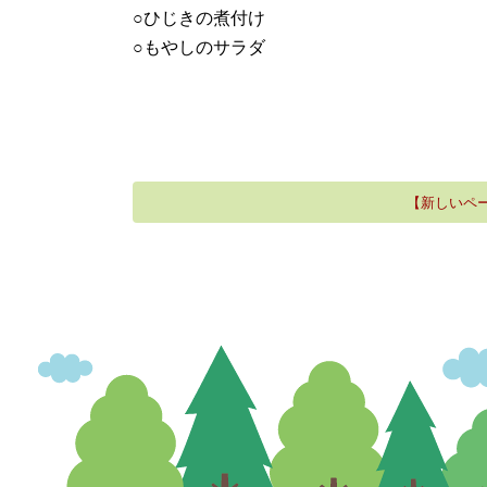
○ひじきの煮付け
○もやしのサラダ
【新しいペ