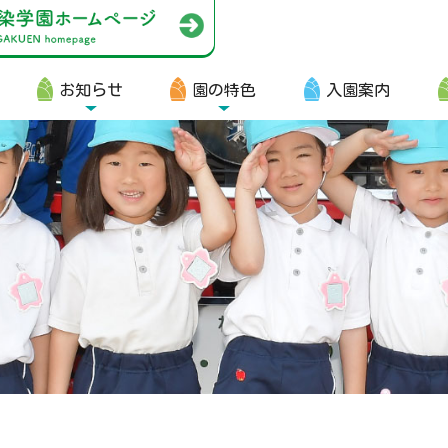
お知らせ
園の特色
入園案内
園生向け
・資料ダウンロード
・園からのお便り
・動画
・写真館（販売）
知らせ
・ニュース
・ブログ