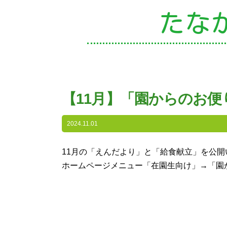
たな
園
【11月】「園からのお
入
2024.11.01
子
11月の「えんだより」と「給食献立」を公開
ホームページメニュー「在園生向け」→「園
未
課