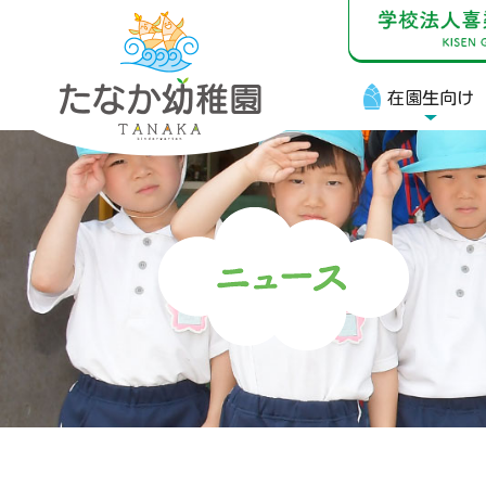
在園生向け
在
お