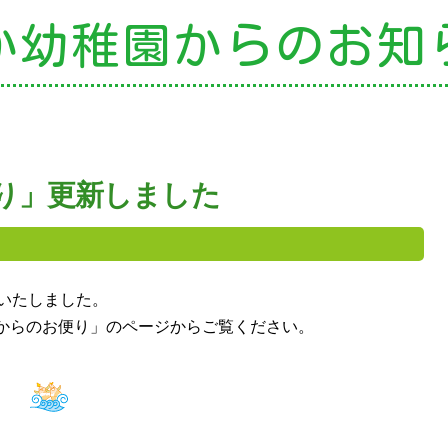
か幼稚園から
のお知
の特色
・園の特色
・園の一日
・年間行事
・自慢の給食
便り」更新しました
・アクセス
園案内
育て支援
いたしました。
からのお便り」のページからご覧ください。
就園児教室
外授業