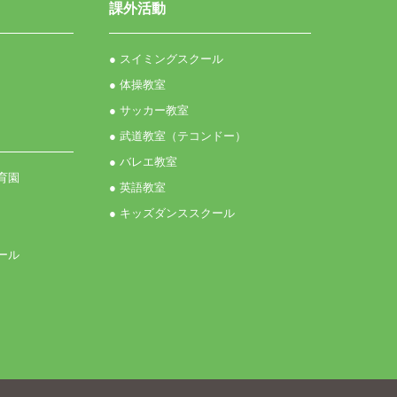
課外活動
● スイミングスクール
● 体操教室
● サッカー教室
● 武道教室（テコンドー）
● バレエ教室
育園
● 英語教室
● キッズダンススクール
ール