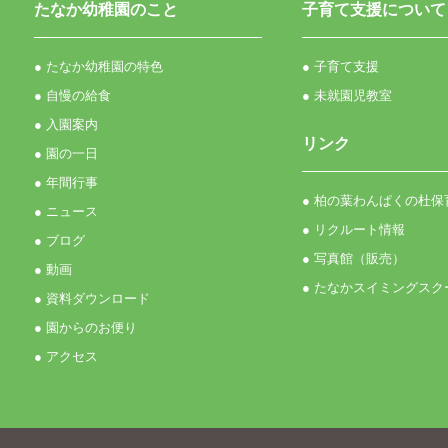
たなか幼稚園のこと
子育て支援について
● たなか幼稚園の特色
● 子育て支援
● 自慢の給食
● 未就園児教室
● 入園案内
リンク
● 園の一日
● 年間行事
● 柏の葉わんぱくの杜保
● ニュース
● リクルート情報
● ブログ
● 写真館（販売）
● 動画
● たなかスイミングスク
● 資料ダウンロード
● 園からのお便り
● アクセス