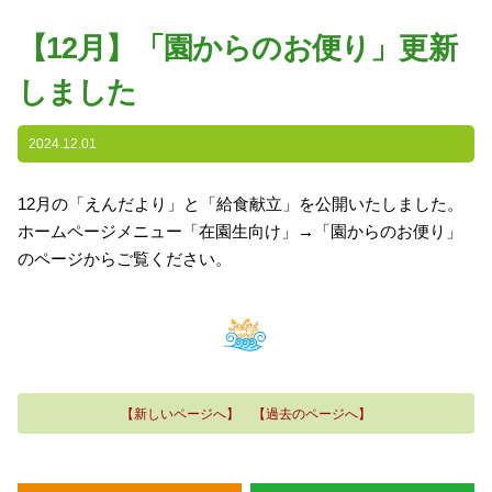
園の特色
【12月】「園からのお便り」更新
・園の特色
しました
・園の一日
・年間行事
2024.12.01
・自慢の給食
・アクセス
12月の「えんだより」と「給食献立」を公開いたしました。
ホームページメニュー「在園生向け」→「園からのお便り」
入園案内
のページからご覧ください。
子育て支援
未就園児教室
課外授業
【新しいページへ】
【過去のページへ】