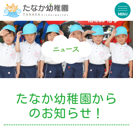
在園生向け
・資料ダウンロード
・園からのお便り
・動画
・写真館（販売）
たなか幼稚園から
お知らせ
のお知らせ！
・ニュース
・ブログ